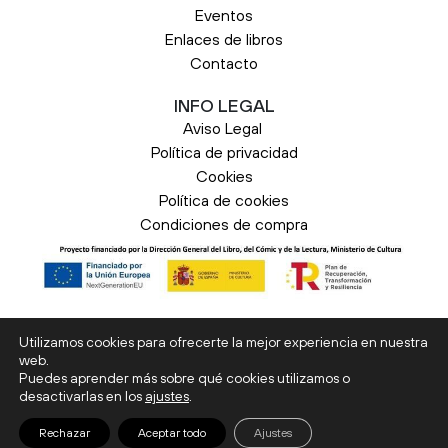
Eventos
Enlaces de libros
Contacto
INFO LEGAL
Aviso Legal
Política de privacidad
Cookies
Política de cookies
Condiciones de compra
© 2026 Liburuak. Todos los derechos
Utilizamos cookies para ofrecerte la mejor experiencia en nuestra
reservados.
web.
Puedes aprender más sobre qué cookies utilizamos o
desactivarlas en los
ajustes
.
0
Rechazar
Aceptar todo
Ajustes