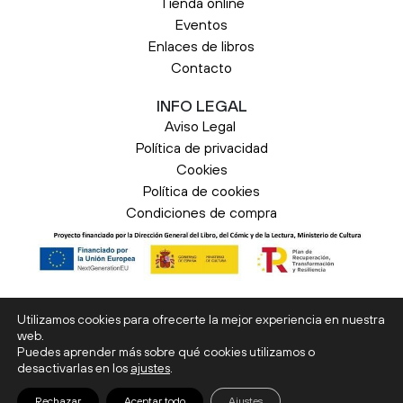
Tienda online
Eventos
Enlaces de libros
Contacto
INFO LEGAL
Aviso Legal
Política de privacidad
Cookies
Política de cookies
Condiciones de compra
© 2026 Liburuak. Todos los derechos
Utilizamos cookies para ofrecerte la mejor experiencia en nuestra
reservados.
web.
Puedes aprender más sobre qué cookies utilizamos o
desactivarlas en los
ajustes
.
0
Rechazar
Aceptar todo
Ajustes