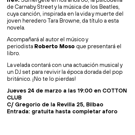
de Carnaby Street y la música de los Beatles,
cuya canción, inspirada en la vida y muerte del
joven heredero Tara Browne, da título
a
esta
novela.
A
compañ
a
rá
a
l
a
utor el músico y
periodista
Roberto Moso
que presentará el
libro.
La velada contará con una
a
ctuación musical y
un DJ set para revivir la época dorada del pop
británico. ¡No te lo pierdas!
Jueves 24 de marzo a las 19:00 en COTTON
CLUB
C/ Gregorio de la Revilla 25, Bilbao
Entrada: gratuita hasta completar aforo