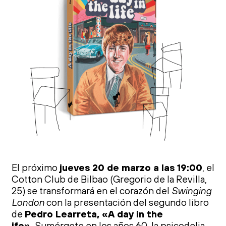
El próximo
jueves 20 de marzo
a
las 19:00
, el
Cotton Club de Bilbao (Gregorio de la Revilla,
25) se transformará en el corazón del
Swinging
London
con la presentación del segundo libro
de
Pedro Learreta, «
A
day
in the
ife».
Sumérgete en los
a
ños 60, la psicodelia