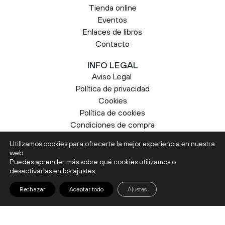
Tienda online
Eventos
Enlaces de libros
Contacto
INFO LEGAL
Aviso Legal
Política de privacidad
Cookies
Política de cookies
Condiciones de compra
Utilizamos cookies para ofrecerte la mejor experiencia en nuestra
web.
Puedes aprender más sobre qué cookies utilizamos o
desactivarlas en los
ajustes
.
© 2026 Liburuak. Todos los derechos
0
Rechazar
Aceptar todo
Ajustes
reservados.