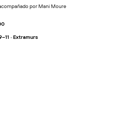
 acompañado por Mani Moure
00
9–11 · Extramurs