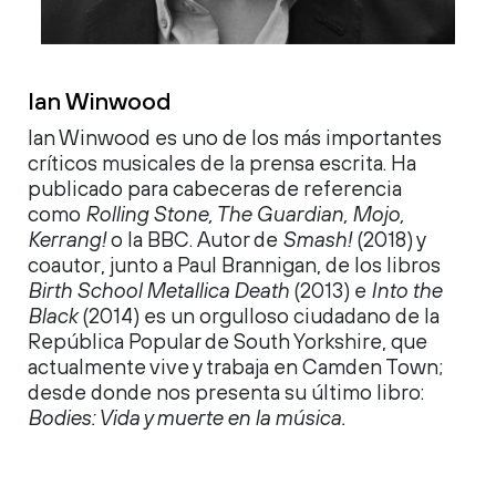
Ian Winwood
Ian Winwood es uno de los más importantes
críticos musicales de la
prensa escrita
. Ha
publicado para
cabeceras de referencia
como
Rolling Stone,
The
Guardian, Mojo,
Kerrang
!
o la BBC.
Autor de
Smash!
(2018)
y
coautor, junto a Paul
Brannigan
, de los libros
Birth
School
Metallica
Death
(2013) e
Into
the
Black
(2014) es
un orgulloso ciudadano de la
República Popular de South Yorkshire, que
ac
tualmente vive y trabaja en Camden Town
;
desde donde nos presenta su último libro:
Bodies
: Vida y muerte en la música.