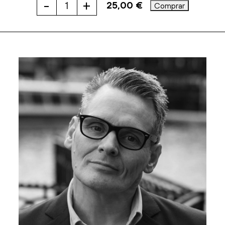
-
+
25,00
€
Comprar
BODIES
cantidad