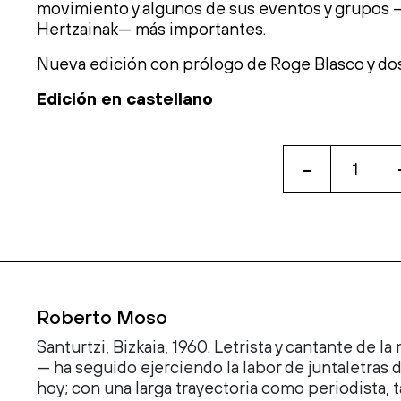
movimiento y algunos de sus eventos y grupo
Hertzainak
— más importantes.
Nueva edición
con
prólogo de
R
o
ge
Blasco y do
Edición en castellano
-
FLORES
EN
LA
BASURA
cantidad
Roberto Moso
Santurtzi, Bizkaia, 1960. Letrista y cantante de 
— ha seguido ejerciendo la labor de juntaletras 
hoy; con una larga trayectoria como periodista