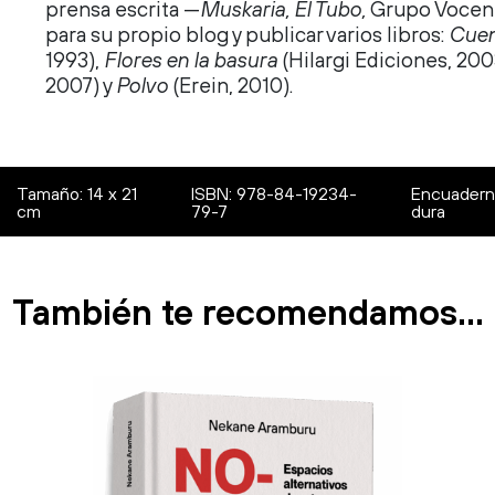
prensa escrita —
Muskaria, El Tubo,
Grupo Vocen
para su propio blog y publicar varios libros:
Cuen
1993),
Flores en la basura
(Hilargi Ediciones, 200
2007) y
Polvo
(Erein, 2010).
Tamaño: 14 x 21
ISBN: 978-84-19234-
Encuadern
cm
79-7
dura
También te recomendamos…