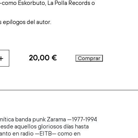
s —como
Eskorbuto
, La Polla
Records
o
s epílogos del autor.
+
20,00
€
Comprar
la mítica banda punk Zarama —1977-1994
desde aquellos gloriosos días hasta
, tanto en radio —EITB— como en