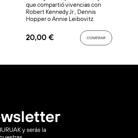
que compartió vivencias con
Robert Kennedy Jr., Dennis
Hopper o Annie Leibovitz.
20,00
€
COMPRAR
ewsletter
BURUAK y serás la
 nuestras