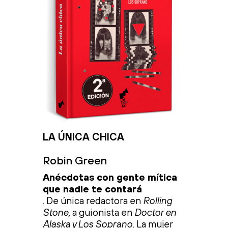
LA ÚNICA CHICA
Robin Green
Anécdotas con gente mítica
que nadie te contará
. De única redactora en
Rolling
Stone,
a guionista en
Doctor en
Alaska y Los Soprano.
La mujer