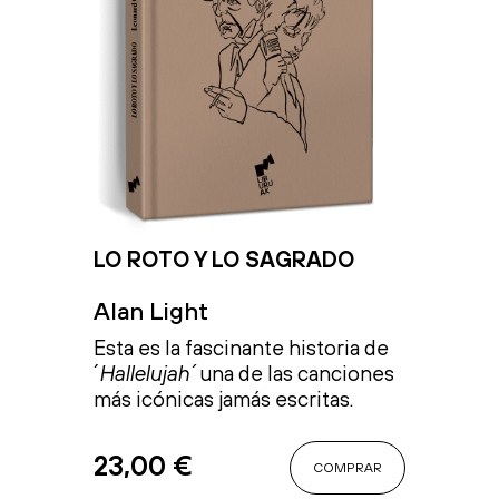
LO ROTO Y LO SAGRADO
Alan Light
Esta es la fascinante historia de
´
Hallelujah´
una de las canciones
más icónicas jamás escritas.
23,00
€
COMPRAR