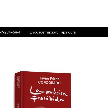
-19234-68-1
Encuadernación: Tapa dura