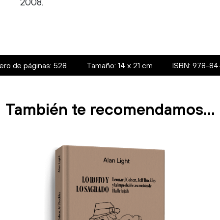
2008.
ro de páginas: 528
Tamaño: 14 x 21 cm
ISBN: 978-84
También te recomendamos…