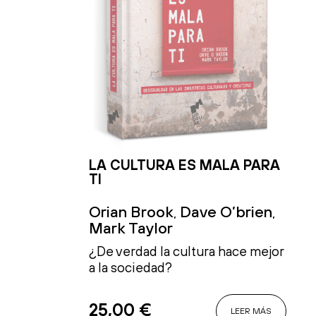
LA CULTURA ES MALA PARA
TI
Orian Brook
Dave O’brien
,
,
Mark Taylor
¿De verdad la cultura hace mejor
a la sociedad?
25,00
€
LEER MÁS