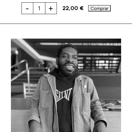
-
+
22,00
€
Comprar
UN
DIABLILLO
EN
AMÉRICA
cantidad