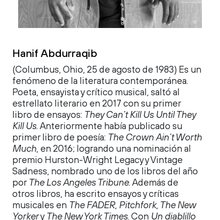
Hanif Abdurraqib
(Columbus, Ohio, 25 de agosto de 1983) Es un
fenómeno de la literatura contemporánea.
Poeta, ensayista y crítico musical, saltó al
estrellato literario en 2017 con su primer
libro de ensayos:
They Can’t Kill Us Until They
Kill Us
. Anteriormente había publicado su
primer libro de poesía:
The Crown Ain’t Worth
Much
, en 2016; logrando una nominación al
premio Hurston-Wright Legacy y Vintage
Sadness, nombrado uno de los libros del año
por
The Los Angeles Tribune
. Además de
otros libros, ha escrito ensayos y críticas
musicales en
The FADER, Pitchfork, The New
Yorker
y
The New York Times
. Con
Un diablillo