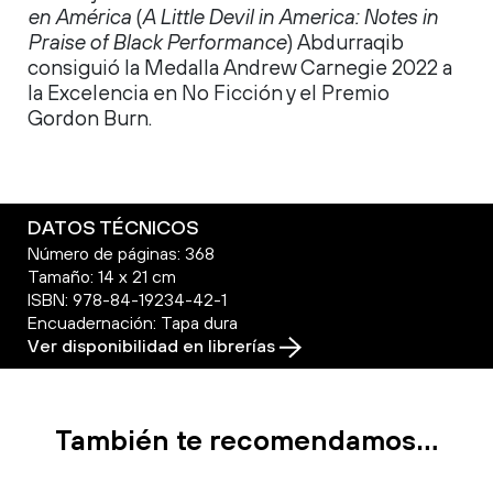
en América
(
A Little Devil in America: Notes in
Praise of Black Performance
) Abdurraqib
consiguió la Medalla Andrew Carnegie 2022 a
la Excelencia en No Ficción y el Premio
Gordon Burn.
DATOS TÉCNICOS
Número de páginas: 368
Tamaño: 14 x 21 cm
ISBN: 978-84-19234-42-1
Encuadernación: Tapa dura
Ver disponibilidad en librerías
También te recomendamos…