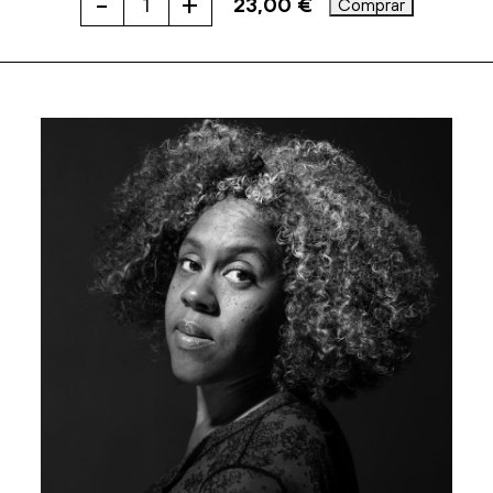
-
+
23,00
€
Comprar
CÓMO
LLEGUÉ
A
SER
COMPOSITORA
cantidad