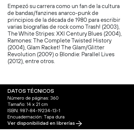
Empezó su carrera como un fan de la cultura
de bandas/fanzines anarco-punk de
principios
de la década de 1980 para escribir
varias biografías de rock como Trash! (2003),
The White Stripes: XXI Century Blues (2004),
Ramones: The Complete Twisted History
(2004), Glam Racket! The Glam/Glitter
Revolution (2009) o Blondie: Parallel Lives
(2012), entre otros.
DATOS TÉCNICOS
Número de páginas: 360
Tamaño: 14 x 21 cm
ISBN: 987-84-19234-13-1
Encuadernación: Tapa dura
Ver disponibilidad en librerías