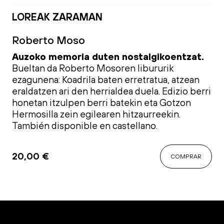
LOREAK ZARAMAN
Roberto Moso
Auzoko memoria duten nostalgikoentzat.
Bueltan
da Roberto
Mosoren
libururik
ezagunena
:
Koadrila baten erretratua, atzean
eraldatzen ari den herrialdea duela. Edizio berri
honetan i
tzulpen
berri
batekin
eta Gotzon
Hermosilla zein
egilearen
hitzaurreekin.
También disponible en castellano.
20,00
€
COMPRAR